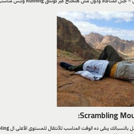
ودول مش هتحتاج غير كوتشى Running ولبس مناسب وتنطلق.
لو إنت تخطيت مرحلة ال Trails Mountain وأصبح 