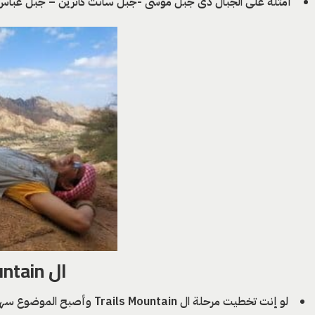
أمثلة على الجبال دى جبل موسى -جبل سانت كاترين – جبل عباس – جبل المناجاة 
ال Scrambling Mountain: