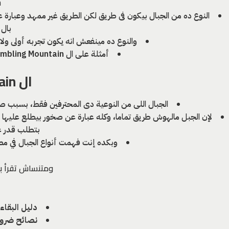
،
النوع ده من الجبال بيكون فى طريق لكن الطريق غير ممهد وعبا
بال Scrambling
والنوع ده مينفعش انه يكون تجربه أولى ولا
أمثلة على ال Scrambling Mountain (جبل صفصافة – جبل الأحمر – أم علوى)
ال Climb Mountain:
الجبال اللى من النوعية دى المحترفين فقط، بسبب صع
لإن الجبل مالهوش طريق تماما، وكله عبارة عن صخور بيطلع عليها بأ
بتطلب قدر عا
وبكده إنت فهمت أنواع الجبال في مصر
ومتنساش تقرأ ب
دليل البقاء
نصائح ضرور