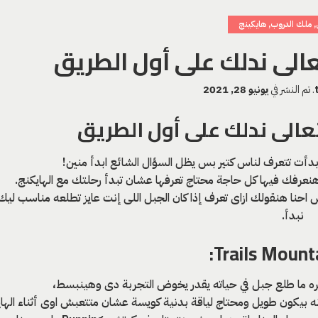
,
ملك الدروب
,
هايكينج
الى ندلك على أول الطريق
.
تم النشر في
يونيو 28, 2021
عالى ندلك على أول الطريق
ال بدأت تتعرف لناس كتير بس يظل السؤال الشائع ابدأ منين!
نعرفك فيها كل حاجة محتاج تعرفها عشان تبدأ رحلتك مع الهايكنج.
احنا هنقولك ازاى تعرف إذا كان الجبل اللى إنت عايز تطلعه مناسب ليك ول
نبدأ.
مره ما طلع جبل في حياته يقدر يخوض التجربة دى وهينبسط،
ه بيكون طويل ومحتاج لياقة بدنية كويسة عشان متتعبش اوى أثناء الهاي