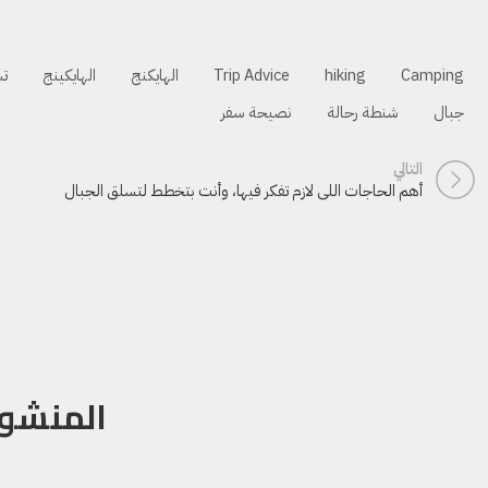
Camping
hiking
Trip Advice
الهايكنج
الهايكينج
تس
جبال
شنطة رحالة
نصيحة سفر
التالي
أهم الحاجات اللي لازم تفكر فيها، وأنت بتخطط لتسلق الجبال
المنشور