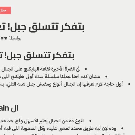
جبال
بتفكر تتسلق جبل! تع
بواسطة
tom
بتفكر تتسلق جبل! ت
فى الفترة الأخيرة ثقافة الهايكنج على الجب
عشان كده احنا عملنا سلسلة سنة أولى هايكنج اللى ه
أول حاجة لازم تعرفها إن الجبال أنواع ومفيش جبل شبه التاني، بس 
ال Trails Mountain:
النوع ده من الجبال يعتبر الأسهل وأى حد ع
وده لإن ليه طريق محدد تمشي عليه، وكل الصعوبة اللى فيه أن