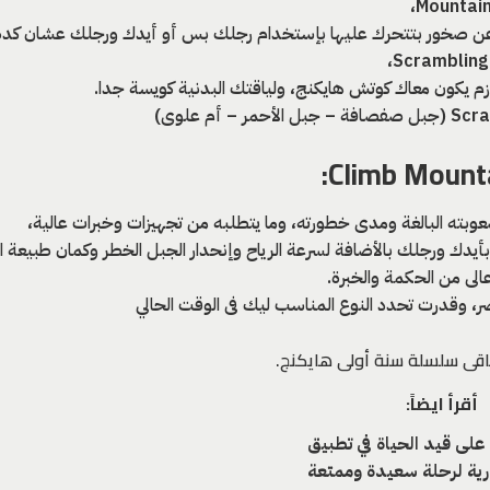
Mountain
رة عن صخور بتتحرك عليها بإستخدام رجلك بس أو أيدك ورجلك عشان كد
،
زم يكون معاك كوتش هايكنج، ولياقتك البدنية كويسة جدا.
وبته البالغة ومدى خطورته، وما يتطلبه من تجهيزات وخبرات عالية،
يدك ورجلك بالأضافة لسرعة الرياح وإنحدار الجبل الخطر وكمان طبيعة ا
لى من الحكمة والخبرة.
، وقدرت تحدد النوع المناسب ليك فى الوقت الحالي
اقى سلسلة سنة أولى هايكنج.
أقرأ ايضاً:
 على قيد الحياة في تطبيق
ية لرحلة سعيدة وممتعة