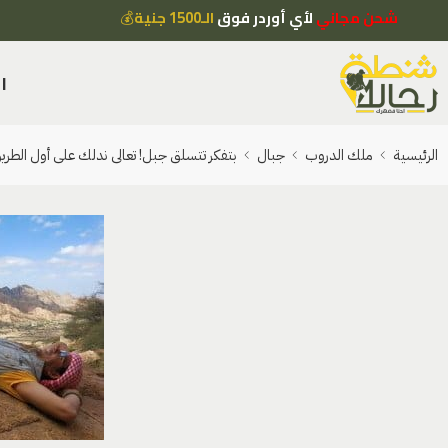
شحن مجاني
لأي أوردر فوق
الـ1500 جنية
💰
ا
الرئيسية
ملك الدروب
جبال
بتفكر تتسلق جبل! تعالى ندلك على أول الطري