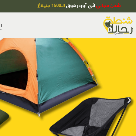
شحن مجاني
لأي أوردر فوق
الـ1500 جنية
💰
ا