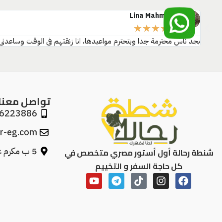
Lina Mahmoud
★
★
★
★
★
بجد ناس محترمة جدا وبتحترم مواعيدها، انا زنقتهم في الوقت وساعدن
تواصل معنا
6223886
r-eg.com
5 ب مكرم عبيد مدينة نصر بجوار جزارة آمان
شنطة رحالة أول أستور مصري متخصص في
كل حاجة السفر و التخييم