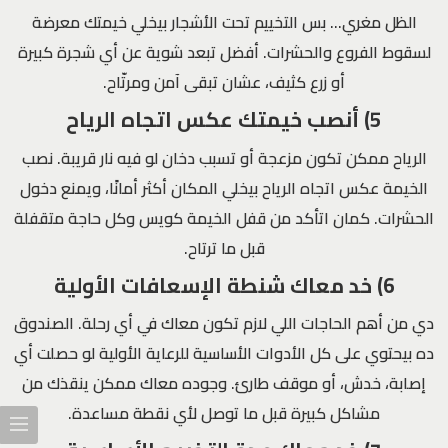
الظل مغري… بس التخييم تحت الأشجار بيخلي خيمتك معرضة
لسقوط الفروع والحشرات. أفضل تبعد شوية عن أي شجرة كبيرة
أو زرع كثيف، عشان تبقى آمن ومرتّاح.
5) أنصب خيمتك عكس اتجاه الرياح
الرياح ممكن تكون مزعجة أو تسبب دخان لو فيه نار قريبة. نصب
الخيمة عكس اتجاه الرياح بيخلي المكان أكثر أمانًا، ويمنع دخول
الحشرات. كمان اتأكد من قفل الخيمة كويس وكل حاجة متقفلة
قبل ما ترتاح.
6) خد معاك شنطة الإسعافات الأولية
دي من أهم الحاجات اللي لازم تكون معاك في أي رحلة. الصندوق
ده بيحتوي على كل الأدوات الأساسية للرعاية الأولية لو حصلت أي
إصابة، خدش، أو موقف طارئ. وجوده معاك ممكن ينقذك من
مشاكل كبيرة قبل ما توصل لأي نقطة مساعدة.