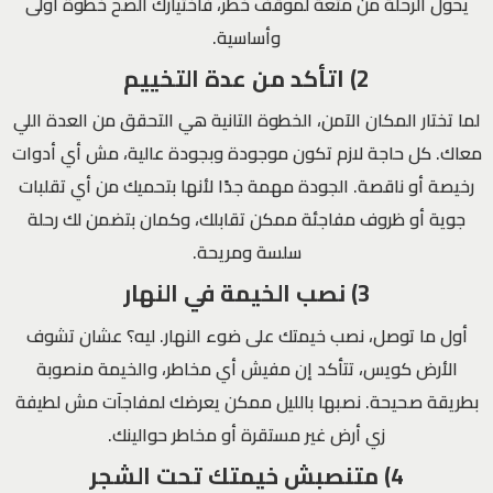
يحوّل الرحلة من متعة لموقف خطر، فاختيارك الصح خطوة أولى
وأساسية.
2) اتأكد من عدة التخييم
لما تختار المكان الآمن، الخطوة التانية هي التحقق من العدة اللي
معاك. كل حاجة لازم تكون موجودة وبجودة عالية، مش أي أدوات
رخيصة أو ناقصة. الجودة مهمة جدًا لأنها بتحميك من أي تقلبات
جوية أو ظروف مفاجئة ممكن تقابلك، وكمان بتضمن لك رحلة
سلسة ومريحة.
3) نصب الخيمة في النهار
أول ما توصل، نصب خيمتك على ضوء النهار. ليه؟ عشان تشوف
الأرض كويس، تتأكد إن مفيش أي مخاطر، والخيمة منصوبة
بطريقة صحيحة. نصبها بالليل ممكن يعرضك لمفاجآت مش لطيفة
زي أرض غير مستقرة أو مخاطر حوالينك.
4) متنصبش خيمتك تحت الشجر