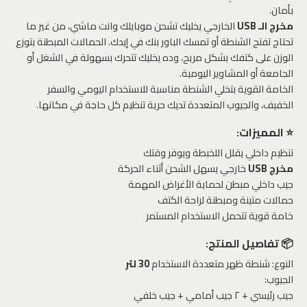
بأمان.
مخرج الـ USB
الخارجي يخليك تشحن موبايلك وانت ماشي، من غير ما
تحتاج تفتح الشنطة أو تمسك الباور بنك في إيدك. الحمالات المبطنة بتوزع
الوزن على كتفك بشكل مريح، وده يخليك تتحرك بسهولة في الشغل أو
الجامعة أو المشاوير اليومية.
الخامة القوية بتخلي الشنطة مناسبة للاستخدام اليومي والسفر
الخفيف، والجيوب المتعددة تديك حرية تنظيم كل حاجة في مكانها.
⭐ المميزات:
تنظيم داخلي يقلل اللخبطة ويوفر وقتك
مخرج USB
خارجي يسهل الشحن أثناء الحركة
جيب داخلي مبطن لحماية الأغراض المهمة
حمالات متينة ومبطنة لراحة الكتف
خامة قوية تتحمل الاستخدام المستمر
📦 تفاصيل المنتج:
النوع: شنطة ظهر متعددة الاستخدام
30 لتر
الجيوب:
جيب رئيسي + ٢ جيب أمامي + جيب خلفي