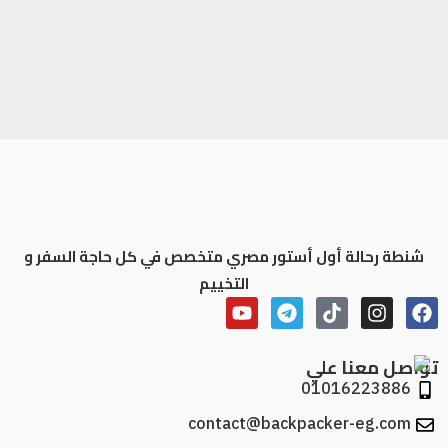
شنطة رحالة أول أستور مصري متخصص في كل حاجة السفر و
التخييم
تواصل معنا علي
01016223886
contact@backpacker-eg.com