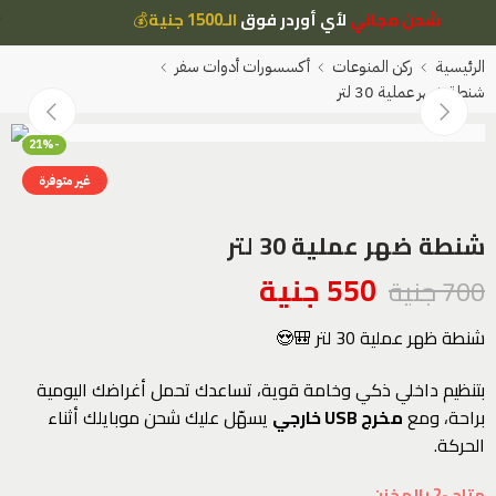
شحن مجاني
لأي أوردر فوق
الـ1500 جنية
💰
الرئيسية
ركن المنوعات
أكسسورات أدوات سفر
شنطة ضهر عملية 30 لتر
-21%
غير متوفرة
شنطة ضهر عملية 30 لتر
550
جنية
700
جنية
شنطة ظهر عملية 30 لتر 🎒😍
بتنظيم داخلي ذكي وخامة قوية، تساعدك تحمل أغراضك اليومية
براحة، ومع
مخرج USB خارجي
يسهّل عليك شحن موبايلك أثناء
الحركة.
متاح -2 بالمخزن