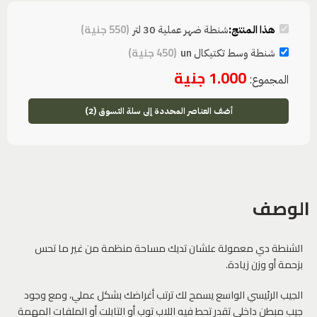
(
550
جنية
)
هذا المنتج:
شنطة ضهر عملية 30 لتر
(
450
جنية
)
شنطة وسط تكتيكال un
1.000
جنية
المجموع:
أضف العناصر المحددة إلى سلة التسوق (2)
الوصف
الشنطة دي معمولة علشان تديك مساحة منظمة من غير ما تحس
بزحمة أو وزن زيادة.
الجيب الرئيسي الواسع يسمح لك ترتب أغراضك بشكل عملي، ومع وجود
جيب مبطن داخلي تقدر تحط فيه اللاب توب أو التابلت أو الملفات المهمة