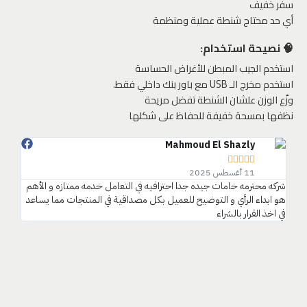
سفر خفيف
أي حد محتاج شنطة عملية ومنظمة
🧠 نصيحة استخدام:
استخدم الجيب المبطن للأغراض الحساسة
استخدم مخرج الـ USB مع باور بنك داخلي فقط.
وزّع الوزن علشان الشنطة تفضل مريحة
نظفها بمسحة خفيفة للحفاظ على شكلها
Mahmoud El Shazly‎‏





11 أغسطس 2025
شركه محترمه خامات جيده جدا احترافيه في التعامل خدمه ممتازه و الأهم
هو ابداء الرأي و التوضيح للعميل بكل مصداقية في المنتجات مما يساعد
في اخذ القرار بالشراء