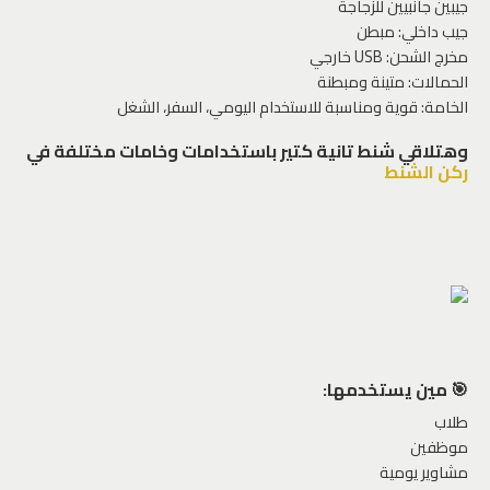
جيبين جانبيين للزجاجة
جيب داخلي: مبطن
مخرج الشحن: USB خارجي
الحمالات: متينة ومبطنة
الخامة: قوية ومناسبة للاستخدام اليومي، السفر، الشغل
وهتلاقي شنط تانية كتير باستخدامات وخامات مختلفة في
ركن الشنط
🎯 مين يستخدمها:
طلاب
موظفين
مشاوير يومية