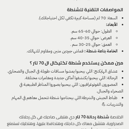
المواصفات التقنية للشنطة
السعة: 70 لتر (مساحة كبيرة تكفي لكل احتياجاتك).
الأبعاد:
الطول: حوالي 60-65 سم.
العرض: حوالي 35-40 سم.
العمق: حوالي 25-30 سم .
الخامة بتاعة شنطة :
قماش جبردين متين ومقاوم للتهالك.
مين ممكن يستخدم شنطة تكتيكال ال 70 لتر ؟
عشاق الهايكنج: اللي بيحبوا يمشوا مسافات طويلة في الجبال والصحاري.
الرحالة: اللي بيحبوا يكتشفوا أماكن جديدة ومغامرات مختلفة.
المصورون الفوتوغرافيون: اللي بيحبوا يصوروا المناظر الطبيعية في
الصحراء والجبال.
ظباط الجيش والشرطة:اللي بيحتاجوا شنطة تتحمل معاهم في المهام
والتدريبات.💪
الخلاصة
شنطة رحالة 70 لتر
دي هتبقى صاحبك في كل رحلاتك
الصحراوية، هتشيل معاك كل حاجتك وهتحافظ عليها، وهتخليك تستمتع