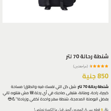
شنطة رحالة 70 لتر
(مراجعتين)
2
تم التقييم بـ
850
جنية
4.50
من 5
بناءً على
شنطة رحالة 70 لتر
: شيل كل اللي نفسك فيه وانطلق! مساحة
تقييم
من
كبيرة، راحة، ومتانة، هتبقى صاحبك في أي رحلة.🎒 مش هتتوه تاني
العملاء
بفضل البوصلة المدمجة، شنطة سفر واحدة تكفي وزيادة!”💪😎
باقي
5
قطع بس في المخزون ألحق قبل ما الكمية تخلص!