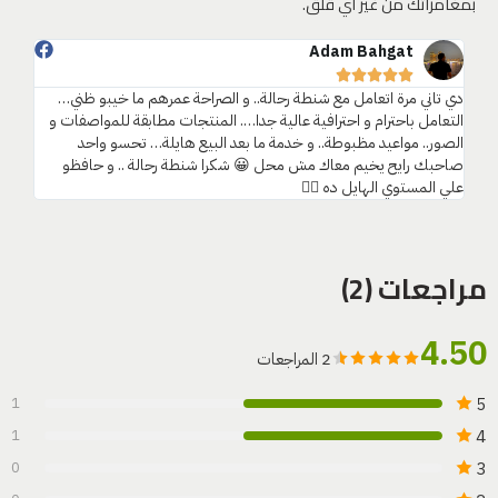
بمغامراتك من غير أي قلق.
Adam Bahgat‎‏
علي ال








دي تاني مرة اتعامل مع شنطة رحالة.. و الصراحة عمرهم ما خيبو ظني…
التعامل باحترام و احترافية عالية جدا…. المنتجات مطابقة للمواصفات و
الصور.. مواعيد مظبوطة.. و خدمة ما بعد البيع هايلة… تحسو واحد
صاحبك رايح يخيم معاك مش محل 😀 شكرا شنطة رحالة .. و حافظو
علي المستوي الهايل ده 👍🏼
مراجعات (2)
4.50
2 المراجعات
5
1
4
1
3
0