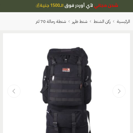
شحن مجاني
لأي أوردر فوق
الـ1500 جنية
💰
الرئيسية
ركن الشنط
شنط ظهر
شنطة رحالة 70 لتر