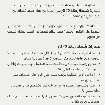
بتخطط لرحلة طويلة ومحتاج شنطة ضهر تشيل كل حاجتك من غير ما
تتبهدل؟
شنطة رحالة 70 لتر
هي الحل! دي مش مجرد شنطة، دي
رفيقك في كل مغامراتك.💪
الشنطة هتشيلها زي ماتحب فيها حزام صدر عشان تثبت الشنطة وتقلل
الظغط علي الظهر .. وكمان فيها نطام تهوية في الظهر عشان تحميك
من العرق
مميزات شنطة رحالة 70 لتر
مساحة واسعة جدًا: هتشيل فيها كل اللي نفسك فيه، هدومك، معدات
التخييم، وأي حاجة تانية. مش هتحتاج تاخد شنط تانية معاك.
تنظيم رهيب: جيوب كتير بمقاسات مختلفة عشان ترتب حاجتك وتلاقيها
بسهولة. هتبقى منظم بالمللي!🎒
راحة من الآخر: حمالات عريضة عشان توزع الوزن على جسمك، مش
هتحس بأي تعب.
متينة وتستحمل: مصنوعة من خامات قوية وتصميم متين، هتعيش
معاك سنين.💪 .
ومعاها بوصلة: يعني مش هتتوه تاني، فيها بوصلة مدمجة عشان تعرف
الاتجاهات في أي مكان.