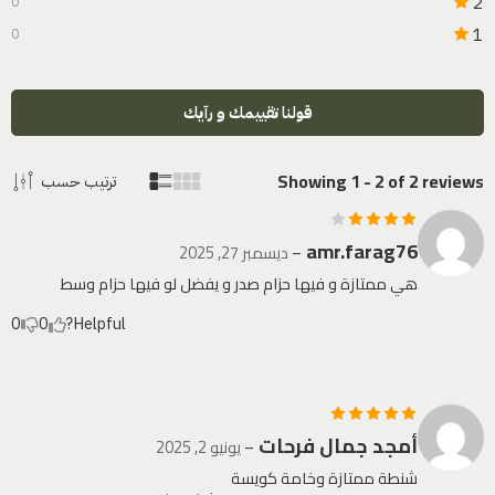
2
0
1
0
قولنا تقييمك و رآيك
Showing 1 - 2 of 2 reviews
ترتيب حسب
amr.farag76
تم التقييم
–
ديسمبر 27, 2025
4
من 5
هي ممتازة و فيها حزام صدر و يفضل لو فيها حزام وسط
0
0
Helpful?
أمجد جمال فرحات
تم التقييم
5
–
يونيو 2, 2025
من 5
شنطة ممتازة وخامة كويسة