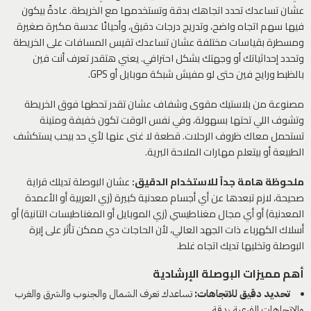
عشان تساعدك تحدد اتجاهك بدقة وتستخدمها مع الخريطة. عادةً بيكون
فيها سهم اتجاه واضح، وتدريج درجات دقيق، وأحيانًا عدسة مكبرة صغيرة
ومسطرة بقياسات مختلفة عشان تساعدك تقيس المسافات على الخريطة
وتحدد إحداثياتك أو وجهتك بشكل احترافي. يعني هتقدر تعرف أنت فين
بالظبط ورايح فين حتى لو مفيش شبكة موبايل أو GPS.
مصنوعة من بلاستيك مقوى وشفاف عشان تقدر تحطها فوق الخريطة
وتشوف اللي تحتها بسهولة، وفي نفس الوقت تكون خفيفة ومتينة
تستحمل معاك ظروف الرحلات. قطعة لا غنى عنها لأي حد بيحب يستكشف
الطبيعة أو بيتعلم مهارات الملاحة البرية.
ملحوظة هامة جداً للاستخدام الدقيق:
عشان البوصلة تديلك قراية
صحيحة، لازم تبعدها عن أي أجسام معدنية كبيرة (زي العربية أو الأعمدة
المعدنية) أو أي مجال مغناطيسي (زي الموبايل أو المغناطيسات التانية) أو
أسلاك الكهرباء ذات الجهد العالي، لأن الحاجات دي ممكن تأثر على إبرة
البوصلة وتخليها تديك اتجاه غلط.
أهم مميزات البوصلة الإرشادية
تحديد دقيق للاتجاهات:
تساعدك تعرف الشمال والجنوب والشرق والغرب
والاتجاهات الفرعية بدقة.