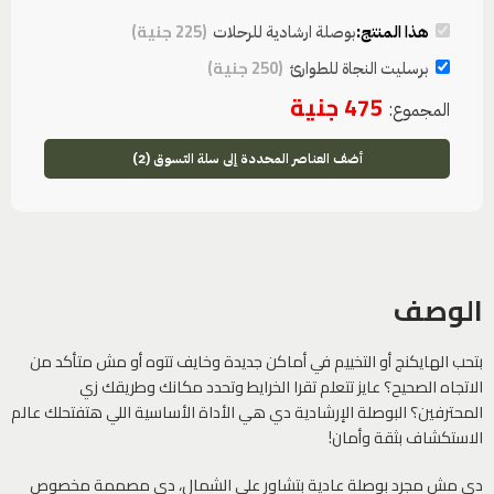
(
225
جنية
)
هذا المنتج:
بوصلة ارشادية للرحلات
(
250
جنية
)
برسليت النجاة للطوارئ
475
جنية
المجموع:
أضف العناصر المحددة إلى سلة التسوق (2)
الوصف
بتحب الهايكنج أو التخييم في أماكن جديدة وخايف تتوه أو مش متأكد من
الاتجاه الصحيح؟ عايز تتعلم تقرا الخرايط وتحدد مكانك وطريقك زي
المحترفين؟ البوصلة الإرشادية دي هي الأداة الأساسية اللي هتفتحلك عالم
الاستكشاف بثقة وأمان!
دي مش مجرد بوصلة عادية بتشاور على الشمال، دي مصممة مخصوص