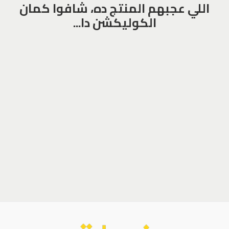
اللي عجبهم المنتج ده، شافوا كمان
الكوليكشن دا...