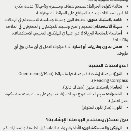
مثالية لقراءة الخرائط:
تصميم شفاف ومسطرة و(أحيانًا) عدسة مكبرة
لقياس المسافات وتحديد المواقع على الخرائط الطبوغرافية.
خامة بلاستيك مقوى:
خفيفة الوزن ومتينة ومناسبة للاستخدام في الرحلات.
سهلة الاستخدام:
تصميم واضح وبسيط للمبتدئين والمحترفين في الملاحة.
أساسية للملاحة البرية:
لا غنى عنها في الهايكنج، التخييم، الاستكشاف،
والكشافة.
تعمل بدون بطاريات أو إشارة:
أداة موثوقة تعمل في أي مكان وفي أي
ظروف.
المواصفات التقنية
النوع:
بوصلة إرشادية / بوصلة قراءة خرائط (Orienteering/Map
Reading Compass).
الخامة:
بلاستيك مقوى (شفاف غالبًا).
المميزات:
سهم اتجاه، تدريج درجات، (قد تحتوي على مسطرة، عدسة مكبرة،
حبل تعليق).
اللون:
(يذكر اللون المتوفر).
مين ممكن يستخدم البوصلة الإرشادية؟
الهايكرز والمستكشفون:
الأداة رقم واحد للملاحة في الطبيعة والمسارات غير