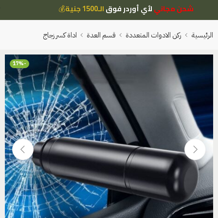
شحن مجاني
لأي أوردر فوق
الـ1500 جنية
💰
الرئيسية
ركن الادوات المتعددة
قسم العدة
اداة كسر زجاج
-17%