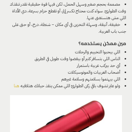
مصممة بحجم صغير وسهل الحمل، لكن فيها قوة حقيقية تقدر تنقذك
وقت الطوارئ. سواء كنت محتاج تكسر إزاز، أو تقطع حزام بسرعة، دي الأداة
اللي مش هتستغنى عنها.
خفيفة، أنيقة، وسهلة التخزين في أي مكان – شنطة، درج، أو حتى على
جنب باب العربية.
مين ممكن يستخدمه؟
اللي بيحبوا التخييم والرحلات
الناس اللي بتسافر كتير أو بيقضوا وقت طويل في الطريق
أي حد بيركب عربية باستمرار
أصحاب العربيات والموتوسيكلات
اللي بيهتموا بسلامتهم وسلامة غيرهم
ولو عايز تشوف باقي ركن الطوارئ اللي ممكن ينقذ حياتك هتلاقيه
هنا