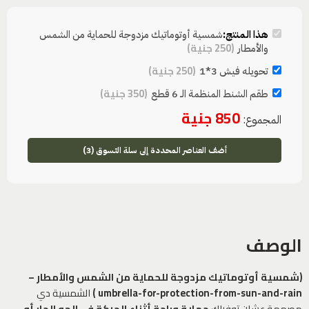
هذا المنتج:
شمسية أوتوماتيك مزدوجة للحماية من الشمس
(
250
جنية
)
والأمطار
(
250
جنية
)
تحويله فيش 3*1
(
350
جنية
)
طقم الشنط المنظمة الـ 6 قطع
850
جنية
المجموع:
أضف العناصر المحددة إلى سلة التسوق (3)
الوصف
(شمسية أوتوماتيك مزدوجة للحماية من الشمس والأمطار –
umbrella-for-protection-from-sun-and-rain )
الشمسية دي
مصممة عشان توفرلك
حماية وراحة أثناء الحركة في الجو الحار أو