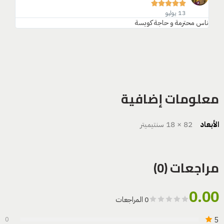





13 يوليو
ناس محترمة و حاجة كويسة
معلومات إضافية
الأبعاد
82 × 18 سنتيميتر
مراجعات (0)
0.00
0 المراجعات
5
0