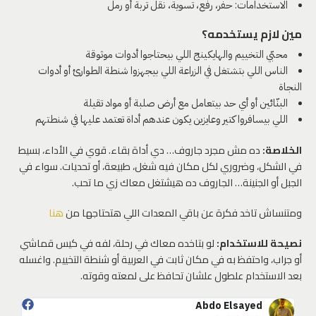
الاستخدامات: حفر، رفع، تسوية، نقل تربة أو رمل
مين لازم يستخدمه؟
محبّي التخييم والهايكينج اللي بيحتاجوا أدوات موثوقة
الناس اللي بتشتغل في الزراعة اللي بيجهزوا شنطة الطوارئ أو أدوات
النجاة
البنّائين أو أي حد بيتعامل مع أرض صلبة أو مواد تقيلة
اللي بيسافروا كتير وعايزين يكون عندهم أداة تعتمد عليها في شنطتهم
الخلاصة:
ده مش مجرد جاروف… دي أداة بقاء. قوي في الأداء، بسيط
في الشكل، وضروري لكل مكان فيه شغل، طبيعة، أو تحديات. سواء في
الجبل أو الجنينة… الجاروف ده هيشتغل معاك زي ما تحب.
ومتنساش تاخد فكرة عن باقي المعدات اللي هتحتاجها من
هنا
نصيحة للاستخدام:
لو بتاخده معاك في رحلة، لفه في كيس قماشي
أو جراب، واحتفظ به في مكان ثابت في العربية أو شنطة التخييم. واغسله
بعد الاستخدام علطول علشان تحافظ على لمعته وقوته.
Abdo Elsayed