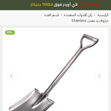
شحن مجاني
لأي أوردر فوق
الـ1500 جنية
💰
الرئيسية
ركن الادوات المتعددة
قسم العدة
جاروف يد معدن Stainless
-21%