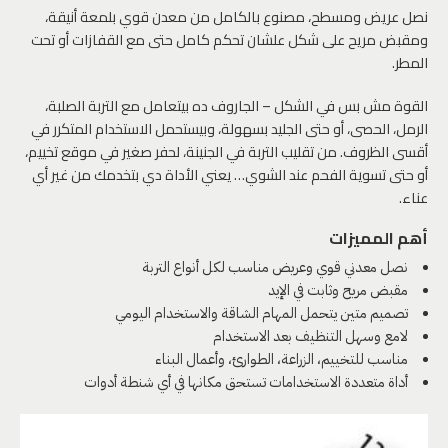
نصل عريض ومسطح، مصنوع بالكامل من معدن قوي بلمعة أنيقة،
ومقبض مريح على شكل علشان تحكم كامل حتى مع القفازات أو تحت
المطر.
القوة مش بس في الشكل – الجاروف ده بيتعامل مع التربة الصلبة،
الرمل، الحصى، أو حتى الجليد بسهولة، وبيستحمل الاستخدام المتكرر في
أقسى الظروف. من تقليب التربة في الجنينة، لحفر صغير في موقع تخييم،
أو حتى تسوية الفحم عند الشوي… يعني الأداة دي بتخدمك من غير أي
عناء.
أهم المميزات
نصل معدني قوي وعريض مناسب لكل أنواع التربة
مقبض مريح وثابت في الإيد
تصميم متين يتحمل المهام الشاقة والاستخدام اليومي
لامع وسهل التنظيف بعد الاستخدام
مناسب للتخييم، الزراعة، الطوارئ، وأعمال البناء
أداة متعددة الاستخدامات تستحق مكانها في أي شنطة أدوات