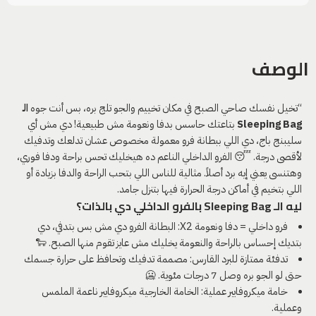
الوصف
“تخيل نفسك صاحي الصبح في مكان تخييم والجو تلج بره، بس أنت جوه
الـ
Sleeping Bag
بتاعتك حاسس بدفا ونعومة مش طبيعية! دي مش أي
سليبنج باج، دي اللي ببطانة فرو معمولة مخصوص عشان تدلعك وتدفيك
لأقصى درجة. 😴 الفرو الداخلي الناعم ده هيخليك تحس براحة ودفا فوري،
وهتنسى يعني إيه برد أصلاً. مثالية للناس اللي بتحب الراحة والدفا بزيادة أو
اللي بتخيم في أماكن درجة الحرارة فيها بتنزل جامد.
ليه الـ Sleeping Bag بالفرو الداخلي دي بالذات؟
فرو داخلي = دفا ونعومة X2: البطانة الفرو دي مش بس بتدفي، دي
بتديك إحساس بالراحة والنعومة يخليك مش عايز تقوم منها الصبح. 🐑
تدفئة ممتازة للبرد القارس: مصممة تدفيك وتحافظ على حرارة جسمك
حتى لو الجو بره وصل 7 درجات مئوية. 🥶
خامة ميكروفايبر عملية: الخامة الخارجية ميكروفايبر ناعمة الملمس
وعملية.