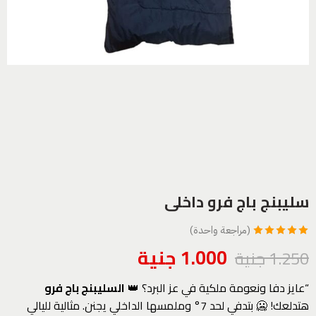
سليبنج باج فرو داخلى
(مراجعة واحدة)
تم التقييم بـ
1.000
جنية
1.250
جنية
5.00
من 5
بناءً على تقييم
“عايز دفا ونعومة ملكية في عز البرد؟ 👑
السليبنج باج فرو
عميل واحد
هتدلعك! 🥶 بتدفي لحد 7° وملمسها الداخلي يجنن. مثالية لليالي