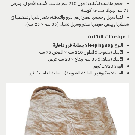
حجم مناسب للأغلبية: طول 210 سم مناسب لأغلب الأطوال، وعرض
75 سم بيديك مساحة كويسة.
لمّها سهل وحجمها صغير: رغم الفرو والتدفئة، بتقدر تلمها وتضغطها في
شنطتها وبيبقى حجمها صغير وسهل تشيله (35 سم × 23 سم).
المواصفات التقنية
النوع:
Sleeping Bag ببطانة فرو داخلية
الأبعاد (مفتوحة): الطول 210 سم × العرض 75 سم
الأبعاد (مغلقة): 35 سم ارتفاع × 23 سم عرض
الوزن: 1.920 كجم
الخامة: ميكروفايبر (الطبقة الخارجية)، البطانة الداخلية: فرو