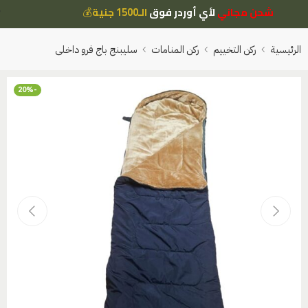
شحن مجاني
لأي أوردر فوق
الـ1500 جنية
💰
الرئيسية
ركن التخييم
ركن المنامات
سليبنج باج فرو داخلى
-20%