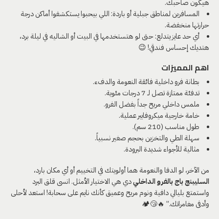
هيكون صاحبك.
المسافرين لمناطق جبلية أو باردة: اللي بيحبوا يستكشفوا أماكن درجة
حرارتها منخفضة.
أي حد عايز يتدلع: حتى لو هتستخدمها في البيت أو الشاليه في ليلة برد،
هتديك إحساس فندقي! 😉
اهم المميزات
بطانة فرو داخلية فائقة النعومة والدفء.
تدفئة ممتازة تصل لـ 7 درجات مئوية.
ملمس داخلي مريح جداً بفضل الفرو.
خامة خارجية ميكروفايبر عملية.
طول مناسب (210 سم).
سهلة الطي والتخزين بحجم صغير نسبياً.
مثالية للأجواء شديدة البرودة.
من الآخر، لو الدفا والنعومة هما أولويتك في التخييم أو أي مكان بارد،
السليبنج باج بالفرو الداخلي
دي هي الاختيار الأمثل. انسى قلق البرد
واستمتع بليالي دافية ونوم مريح وعميق كأنك نايم على سحابة! استعد لأحلى
وأدفى مغامراتك.” 🔥😴🏕️