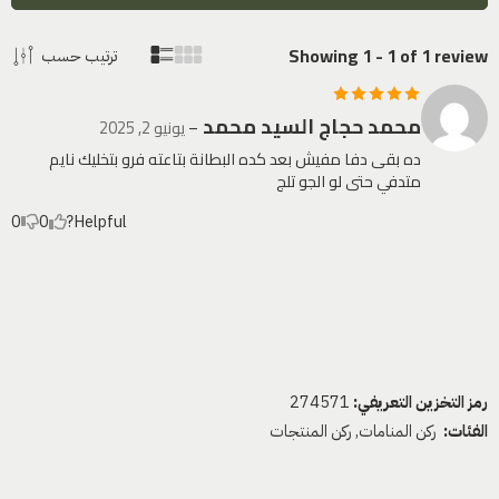
Showing 1 - 1 of 1 review
ترتيب حسب
محمد حجاج السيد محمد
تم التقييم
5
–
يونيو 2, 2025
من 5
ده بقى دفا مفيش بعد كده البطانة بتاعته فرو بتخليك نايم
متدفي حتى لو الجو تلج
0
0
Helpful?
رمز التخزين التعريفي:
274571
الفئات:
ركن المنامات
,
ركن المنتجات