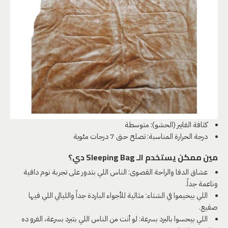
كثافة الفايبر (الحشو): متوسطة
درجة الحرارة المناسبة: تصلح حتى 7 درجات مئوية
مين ممكن يستخدم الـ Sleeping Bag دي؟
عشاق الدفا والراحة القصوى: الناس اللي بتدور على تجربة نوم دافية
وناعمة جداً.
اللي بيخيموا في الشتاء: مثالية للأجواء الباردة جداً والليالي اللي فيها
صقيع.
اللي بيحسوا بالبرد بسرعة: لو أنت من الناس اللي بتبرد بسرعة، الفرو ده