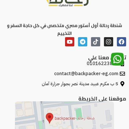
شنطة رحالة أول أستور مصري متخصص في كل حاجة السفر و
التخييم
تواصل معنا علي
01016223886
contact@backpacker-eg.com
5 ب مكرم عبيد مدينة نصر بجوار جزارة آمان
موقعنا علي الخريطة