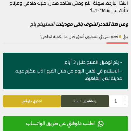
الشتا الباردة. سهلة اللم ومش هتاخد مكان. خليك متدفي ومرتاح
كأنك في بيتك!” ✨🐑
ومن هنا تقددر تشوف باقى موديلات
السليبنج باج
باقي
5
قطع بس في المخزون ألحق قبل ما الكمية تخلص!
- يتم توصيل المنتج خلال 3 أيام.
- الاستلام في نفس اليوم من خلال الفرع | 5ب مكرم عبيد،
مدينة نصر، القاهرة.
إضافة إلى السلة
اشتري دلوقتي
اطلب دلوقتي عن طريق الواتساب