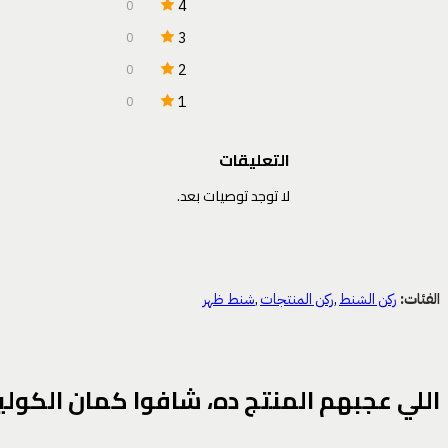
4
0
3
0
2
0
1
0
التعليقات
لا توجد توصيات بعد.
الفئات:
ركن الشنط
,
ركن المنتجات
,
شنط ظهر
اللي عجبهم المنتج ده، شافوا كمان الكوليك