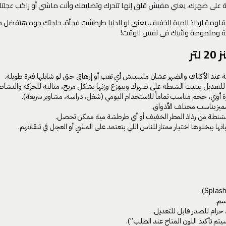
ة على ضهرك، يعني مفيش قلق إنها تتحرك وتضايقك وأنت ماشي أو راكب عجلتك
لية وملمومة وشيك في نفس الوقت!
تر
ند الأكتاف والضهر عشان متسببش أي تعب أو إرهاق حتى لو شايلها فترة طويلة.
للتعديل بيثبت الشنطة على ضهرك وبيوزع وزنها بشكل مريح، مثالية للحركة والنشاط
رة أوي، حجم مناسب تماماً للاستخدام اليومي (شغل، دراسة، مشاوير سريعة).
ميز يناسب مختلف الأذواق.
لشنطة من رذاذ المطر الخفيف أو أي طرطشة مية ممكن تحصل.
اتها بيخلوها اختيار ممتاز للناس اللي بتعتمد على المشي أو العجل في تنقلاتهم.
 حزام للصدر قابل للتعديل.
يتم تأكيد اللون المتاح عند الطلب”).