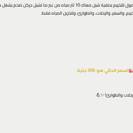
جركن مياه 10 لتر قابل للطى – foldin-waterbag 10 liter | خزان المياه المحمول للتخ
م، والسفر، والرحلات، والطوارئ، ولتخزين المياه فقط.
ة
السعر الحالي هو: 300 جنية.