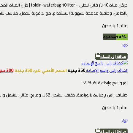
بالكامل، وحنفية مدمجة لسهولة الاستخدام، مع يد قوية للحمل. مناسب للتخيي
متاح 1 بالمخزن
-14%
محدود
إضافة إلى السلة
350
جنية
السعر الأصلي هو: 350 جنية.
300
جني
كشاف راس واسع الإضاءة
نور واسع وإيدك فاضية! 💡
كشاف راس بإضاءة بانورامية، خفيف، بيشحن USB، ومريح. مثالي للشغل والرحلات والطوارئ! ✨💪
متاح 1 بالمخزن
إضافة إلى السلة