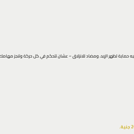
 لظهر الإيد، ومضاد للانزلاق – عشان تتحكم في كل حركة وتنجز مهامك بسهولة. 🔥 استعد للم