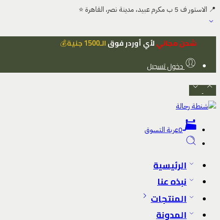
📍 الاستور ف 5 ب مكرم عبيد، مدينة نصر، القاهرة ⭐
شحن مجاني
لأي أوردر فوق
الـ1500 جنية
💰
دخول تسجيل
0
عربة التسوق
الرئيسية
نبذه عنا
المنتجات
المدونة