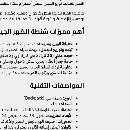
الصدر بيساعد يوزع الحمل بشكل أفضل ويثبت الشنط
بوكس، إزازة مية، وشوية أغراض شخصية تانية. عم
أهم مميزات شنطة الظهر الجينز 20 ل
خفيفة الوزن ومريحة:
تصميمها خفيف ومبطنة ع
ثبات وتوزيع للحمل:
مزودة بحزام للصدر قابل 
حجم مثالي (20 لتر):
لا هي كبيرة أوي ولا صغي
خامة جينز أنيقة:
بتديها شكل كاجوال وشبابي م
مقاومة لرذاذ الماء:
الخامة بتحمي محتويات ا
مثالية للمشي وركوب الدراجات:
خفة وزنها وثب
المواصفات التقنية
النوع:
شنطة ظهر (Backpack).
السعة:
20 لتر.
الخامة:
جينز (مقاومة لرذاذ الماء – Splash-resistant).
الأبعاد التقريبية:
الطول 39 سم × العرض 24 سم.
المميزات:
خفيفة الوزن، تبطين للظهر والأكتاف،
الألوان:
(يمكن إضافة الألوان المتوفرة هنا أو “س