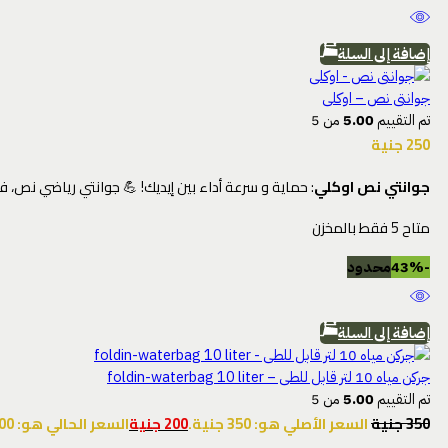
إضافة إلى السلة
جوانتى نص – اوكلى
تم التقييم
5.00
من 5
250
جنية
جوانتي نص اوكلي
: حماية و سرعة أداء بين إيديك! 💪 جوانتي رياضي نص، فيه حماية
متاح 5 فقط بالمخزن
-43%
محدود
إضافة إلى السلة
جركن مياه 10 لتر قابل للطى – foldin-waterbag 10 liter
تم التقييم
5.00
من 5
350
جنية
السعر الأصلي هو: 350 جنية.
200
جنية
السعر الحالي هو: 200 جنية.