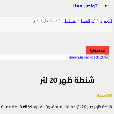
تواصل معنا
الرئيسية
ركن الشنط
شنط ظهر
شنطة ظهر 20 لتر
غير متوفرة
شنطة ظهر 20 لتر
350
جنية
شنطة ظهر جينز 20 لتر: خفيفة، مريحة، وشيك ليومك! 🎒 شنطة عملية بحجم مثالي، مبطنة للراحة التامة، ومثالية للمشي والعجل. خليك مرتاح ومنظم طول اليوم! ✨💪