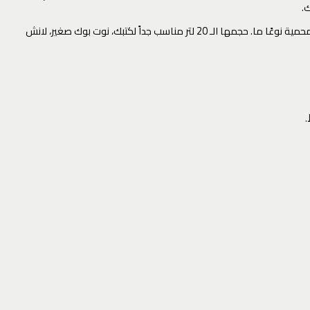
.
خامتها الجينز بتديها شكل كاجوال وشيك، وكمان مقاومة لرذاذ المية الخفيف، يعني لو الدنيا طرطشت فجأة، حاجتك جوه هتفضل محمية نوعًا ما. حجمها الـ 20 لتر مناسب جداً لكتبك، نوت بوك صغير، لانش
.