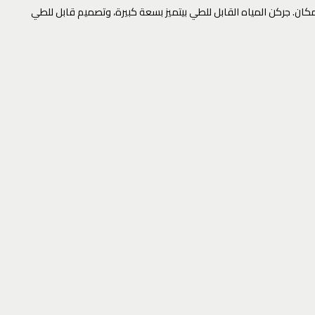
ييم بحنفية شيل معاك 10 لتر مياه من غير ما تشيل جركن ضخم يشغل مكان. جركن المياه القابل للطي بيتميز بسعة كبيرة، وتصميم قابل للطي