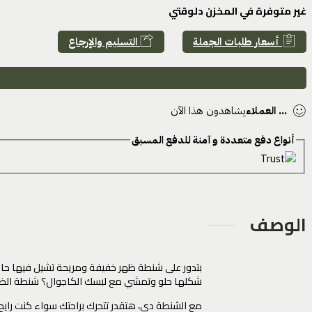
غير متوفرة في المخزن دلوقتي
أسعار طلبات الجملة
التسليم والإرجاع
...
العملاء
يشاهدون هذا الآن
أنواع دفع متعددة و آمنة للدفع المسبق
الوصف
بتدور على شنطة ظهر خفيفة ومريحة تشيل فيها حاج
شكلها حلو وتمشي مع لبسك الكاجوال؟ شنطة الظهر الجينز 20 لتر دي هي اللي بتدور عليها! دي مش مجرد شنطة ظهر عادية، دي مصممة عشان تكون رفيقتك المريحة
مع الشنطة دي، هتقدر تتحرك براحتك سواء كنت رايح 