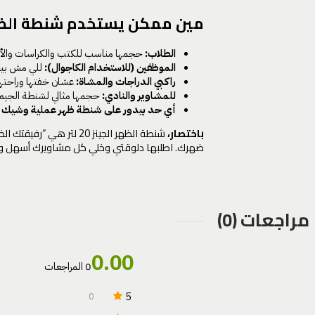
مين ممكن يستخدم شنطة الظهر الجي
الطلاب:
حجمها مناسب للكتب والكراسات والأدوا
الموظفين (للاستخدام الكاجوال):
للي مش بيحت
راكبي الدراجات والمشاة:
عشان خفتها وراحتها و
للمشاوير والنادي:
حجمها مثالي لشنطة الجيم أ
أي حد بيدور على شنطة ظهر عملية وشيك 
باختصار،
شنطة الظهر الجينز 20 
ضهرك. اطلبها دلوقتي وخلي كل مشاويرك أسهل وأك
مراجعات (0)
0.00
0 المراجعات
5
0