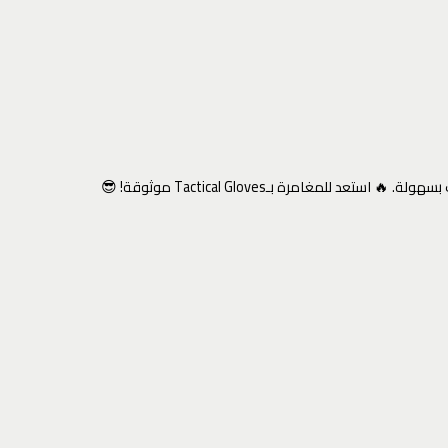
غامرة بـTactical Gloves موثوقة! 😎