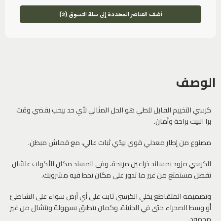
أضف العناصر المحددة إلى سلة التسوق (2)
الوصف
كرسي التخييم القابل للطي هو الحل المثالي لأي حد بيحب يقضي وقت
برا البيت براحة وأمان.
مصنوع من إطار معدني قوي بيدّي ثبات عالي، مع قماش مبطن.
الكرسي مزود بمساند ذراعين مريحة، وفي المسند مكان للأكواب علشان
تفضل مستمتع من غير ما تدور على مكان تحط فيه مشروبك.
وتصميمه المتقاطع يخلي الكرسي ثابت على أي أرض سواء على الشاطئ
أو وسط الصحراء حتى في الجنينة، وكمان يتطبق بسهولة ويتشال من غير
مجهود.