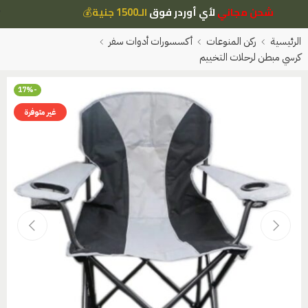
شحن مجاني
لأي أوردر فوق
الـ1500 جنية
💰
الرئيسية
ركن المنوعات
أكسسورات أدوات سفر
كرسي مبطن لرحلات التخييم
-17%
غير متوفرة