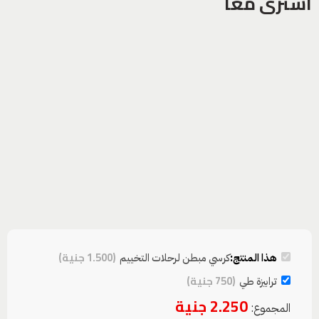
اشترى معا
(
1.500
جنية
)
هذا المنتج:
كرسي مبطن لرحلات التخييم
(
750
جنية
)
ترابيزة طي
2.250
جنية
المجموع: