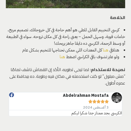
الخلاصة
كرسي التخييم القابل للطي هو أهم حاجة في كل خروجاتك. تصميم مريح،
خامات قوية، وسهل الحمل – يعني راحة في كل مكان تروحه. سواء في الطبيعة
أو وسط الزحمة، الكرسي ده دايمًا جاهز يريحك!
هتلاقي
هنا
كل المعدات اللي ممكن تحتاجها للتخيم بشكل عام
ولو عايز تشوف باقي الكراسي اضغط
هنا
نصيحة للاستخدام:
لما تيجي تطويه، اتأكد إن القماش ناشف تمامًا
“مش مبلول” لو كنت استخدمته في مكان فيه رطوبة. ده بيحافظ على
عمره أطول.
Abdelrahman Mostafa





3 أغسطس 2024
الكرسي بجد ممتاز جدا شكرا ليكم