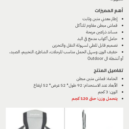
أهم المميزات
إطار معدني متين وثابت
قماش مبطن مقاوم للتأكل
مساند ذراعين مريحة
حامل أكواب مدمج في اليد
تصميم قابل للطي لسهولة النقل والتخزين
خفيف الوزن وسهل الحمل مناسب للرحلات، الشاطئ، التخييم، الصيد،
أو أنشطة ال Outdoor
تفاصيل المنتج
الخامة: قماش متين مبطن
الأبعاد عند الاستخدام: 92 طول* 52 عرض* 52 ارتفاع
الوزن: 3 كجم
يتحمل وزن: حتى 120 كجم