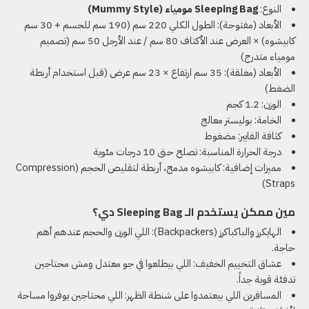
النوع:
Sleeping Bag مومياء (Mummy Style)
الأبعاد (مفتوحة): الطول الكلي 220 سم (190 سم للجسم + 30 سم
كابيشوه) × العرض عند الأكتاف 80 سم / عند الأرجل 50 سم (تصميم
مومياء متدرج)
الأبعاد (مغلقة): 35 سم ارتفاع × 23 سم عرض (قبل استخدام أربطة
الضغط)
الوزن: 1.2 كجم
الخامة: بوليستر معالج
كثافة الفايبر: مضغوط
درجة الحرارة المناسبة: تصلح حتى 10 درجات مئوية
مميزات إضافية: كابيشوه مدمج، أربطة لتقليص الحجم (Compression
Straps)
مين ممكن يستخدم الـ Sleeping Bag دي؟
الهايكرز والباكباكرز (Backpackers): اللي الوزن والحجم عندهم أهم
حاجة.
عشاق التخييم الخفيف: اللي بيطلعوا في جو معتدل ومش محتاجين
تدفئة قوية جداً.
المسافرين اللي بيعتمدوا على شنطة الظهر: اللي محتاجين يوفروا مساحة