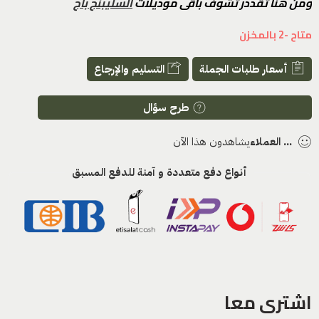
ومن هنا تقددر تشوف باقى موديلات
السليبنج باج
متاح -2 بالمخزن
أسعار طلبات الجملة
التسليم والإرجاع
طرح سؤال
...
العملاء
يشاهدون هذا الآن
أنواع دفع متعددة و آمنة للدفع المسبق
اشترى معا