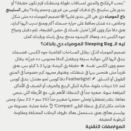
“بتحب الهايكنج والمشي لمسافات طويلة وشنطتك لازم تكون خفيفة؟ أو
بتدور على سليبنج باج تدفيك كويس من غير وزن وحجم زيادة؟ يبقى
السليبنج
باج المومياء
دي هي اللي بتدور عليها! 🤩 تصميم المومياء ده مش شكل
وخلاص، ده عشان يحافظ على حرارة جسمك أكتر ويمنع تسرب الهوا البارد،
يعني دفا مركز ووزن أقل! تخيل نفسك في حضن الطبيعة، نايم دفيان ومرتاح
جوه الكيس ده، ومعاك كابيشوه مدمج بيدفي راسك ورقبتك كمان.
ليه الـ Sleeping Bag المومياء دي بالذات؟
تصميم المومياء الذكي: بيقلل المساحات الفاضية جوه الكيس، فجسمك
بيدفي الهوا اللي حواليه بسرعة وبيفضل الدفا محبوس، ده غير إنه بيقلل
حجم ووزن الكيس نفسه. 🔥 خفيفة زي الريشة: وزنها 1.2 كيلو بس، يعني
تقريباً مش هتحس بيها في شنطتك، وهتوفر مجهود كبير خصوصاً في المشي
الطويل أو التسلق. Featherlight! 🪶 دفا كويس لجو معتدل: بتدفي كويس
لحد 10 درجات مئوية، مثالية لليالي الربيع والخريف أو الصيف في الأماكن
المرتفعة شوية. صغيرة جداً في الشنطة: الأهم بقى، مع الأربطة اللي بتيجي
معاها، بتقدر تضغطها وتخلي حجمها صغييير جداً (35 سم × 23 سم)، ومش
هتاخد مكان يُذكر في شنطة الظهر. Compact! 👌 خامة عملية: مصنوعة من
بوليستر معالج، يعني بتستحمل معاك ظروف الرحلات المختلفة ومقاومة
للرطوبة الخفيفة.
المواصفات التقنية