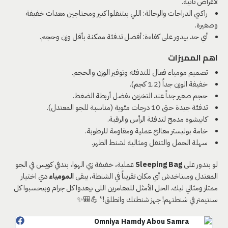
لأغراض تانية.
راكبي الدراجات والرحالة: اللي بيتنقلوا كتير ومحتاجين معدات خفيفة
وصغيرة.
أي حد بيدور على كفاءة: أفضل تدفئة ممكنة بأقل وزن وحجم.
اهم المميزات
تصميم مومياء فعال للتدفئة وتوفير الوزن والحجم.
خفيفة الوزن جداً (1.2 كجم).
حجم صغير جداً عند التخزين بفضل أربطة الضغط.
تدفئة جيدة حتى 10 درجات مئوية (مناسبة للجو المعتدل).
كابيشوه مدمج لتدفئة الرأس والرقبة.
خامة بوليستر معالج عملية ومقاومة للرطوبة.
سهلة الحمل والتنقل ومثالية لشنط الظهر.
لو بتدور على
Sleeping Bag
عملية، خفيفة زي الهوا، بتدفي كويس في الجو
المعتدل ومبتاخدش أي مكان تقريباً في الشنطة، يبقى
المومياء
دي اختيار
ممتاز ومثالي ليك. الحل الأمثل للمغامرين اللي بيعدوا كل جرام وبيحسبوا كل
سنتيمتر في شنطتهم! جهز شنطتك وانطلق!” 💪🎒✨
Omniya Hamdy Abou Samra‎‏
ttah