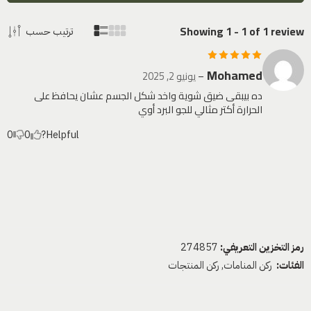
Showing 1 - 1 of 1 review
ترتيب حسب
Mohamed
تم التقييم
5
–
يونيو 2, 2025
من 5
ده بيبقى ضيق شوية واخد شكل الجسم عشان يحافظ على
الحرارة أكتر مثالي للجو البرد أوي
0
0
Helpful?
رمز التخزين التعريفي:
274857
الفئات:
ركن المنامات
,
ركن المنتجات