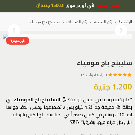
شحن مجاني
لأي أوردر فوق
الـ1500 جنية
💰
الرئيسية
ركن التخييم
ركن المنامات
سليبنج باج مومياء
غير متوفرة
سليبنج باج مومياء
(مراجعة واحدة)
تم التقييم بـ
1.200
جنية
5.00
من 5
بناءً على تقييم
“عايز خفة ودفا في نفس الوقت؟ 🤔
السليبنج باج المومياء
دي
عميل واحد
بطلة! 🚀 خفيفة جداً (1.2 كيلو بس!)، تصميمها بيحبس الدفا جواها
لحد 10°، وبتتلم في كيس صغير أوي . مناسبة للهايكنج والرحلات
اللي كل جرام فيها بيفرق!” 💪🎒