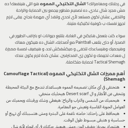
في رحلاتك ومغامراتك؟
الشال التكتيكي المموه
هو اللي هينفعك! ده
مش مجرد شال عادي، ده تصميم متطور بيجمع بين الحماية والراحة
والتخفي عشان تكون مستعد لأي تحدي وتنفذ أي مهمة بنجاح. يبقى لازم
تجهز نفسك ب كوفية تكتيكية متينة.
سواء كنت بتعمل هايكنج في الغابة، بتتتبع حيوانات او بتراقب الطيور في
الصحرا، أو حتى بتلعب Paintball مع أصحابك، الشال ده هيكون معاك
وهيحميك وهيساعدك تتخفى و ميكشفكش لحد، و هيضيف لمسة مميزة
ل معدات تخييمك و تكون زي المحترفين. عشان كدة لازم يكون عندك
Tactical Shemagh لحماية متكاملة.
أهم مميزات الشال التكتيكي المموه (Camouflage Tactical
Shemagh)
هتختفي في أي مكان: تصميمه المموه هيساعدك تندمج مع البيئة المحيطة
وتتخفى عن الأنظار و ال Desert scarf هيخليك متخفي.
هيحميك من الشمس والتراب والرياح: هيغطي وشك ورقبتك ويحميك من
العوامل الجوية القاسية وتعيش جو المغامرة.
هيحافظ على راحتك: خامته ناعمة على البشرة ومش هتسببلك أي تهيج أو
حساسية و هتبقى مبسوط طول الوقت.
هتتحرك بحرية: خفيف الوزن ومش هيعيق حركتك في أي اتجاه لأنه شال