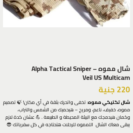
شال مموه – Alpha Tactical Sniper
Veil US Multicam
220
جنية
شال تكتيكي مموه
: تخفى واتحرك بثقة في أي مكان! 🍃 تصميم
مموه، خفيف، ناعم، ومريح – هيحميك من الشمس والتراب،
وكمان هيدمجك مع البيئة المحيطة و الطبيعة . 💪 عشان كدة لازم
يبقى معاك الشال اللمموه للرحلات هتحتاجه في كل سفرياتك 😎