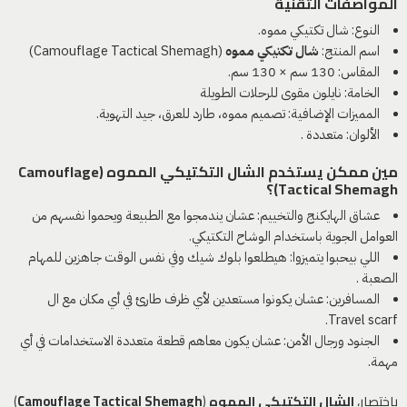
المواصفات التقنية
النوع: شال تكتيكي مموه.
اسم المنتج:
شال تكتيكي مموه
(Camouflage Tactical Shemagh)
المقاس: 130 سم × 130 سم.
الخامة: نايلون مقوى للرحلات الطويلة
المميزات الإضافية: تصميم مموه، طارد للعرق، جيد التهوية.
الألوان: متعددة .
مين ممكن يستخدم الشال التكتيكي المموه (
Camouflage
Tactical Shemagh
)؟
عشاق الهايكنج والتخييم: عشان يندمجوا مع الطبيعة ويحموا نفسهم من
العوامل الجوية باستخدام الوشاح التكتيكي.
اللي بيحبوا يتميزوا: هيطلعوا بلوك شيك وفي نفس الوقت جاهزين للمهام
الصعبة .
المسافرين: عشان يكونوا مستعدين لأي ظرف طارئ في أي مكان مع ال
Travel scarf.
الجنود ورجال الأمن: عشان يكون معاهم قطعة متعددة الاستخدامات في أي
مهمة.
باختصار،
الشال التكتيكي المموه
(
Camouflage Tactical Shemagh
)