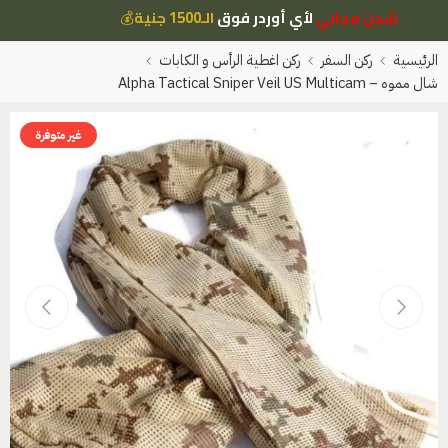
شحن مجاني
لأي أوردر فوق
الـ1500 جنية
💰
الرئيسية
ركن السفر
ركن اغطية الرأس و الكابات
شال مموه – Alpha Tactical Sniper Veil US Multicam
غير متوفرة