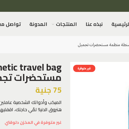
اصل معنا
المدونة
المنتجات
نبذه عنا
الرئيسي
غير متوفرة
تحضرات تجميل
جنية
75
 شنطة تنظيم أدوات التجميل دي
 اقفليها، وعلقيها في أي حتة. ✨💄
غير متوفرة في المخزن دلوقتي