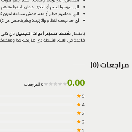
اللي بيروحوا الجيم أو النادي: عشان ياخدوا معاهم
اللي حمامهم صغير أو معندهمش مساحة تخزين كاف
أي حد بيحب النظام والترتيب: وعايز يتخلص من كر
باختصار،
شنطة تنظيم أدوات التجميل
دي هي “ا
قاعدة في البيت، الشنطة دي هتريحك جداً وهتخلي
مراجعات (0)
0.00
0 المراجعات
5
4
3
2
1