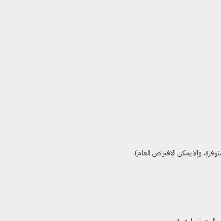
رة، وإلا يمكن الافتراض العام).
 الوصول ليه. ✈️