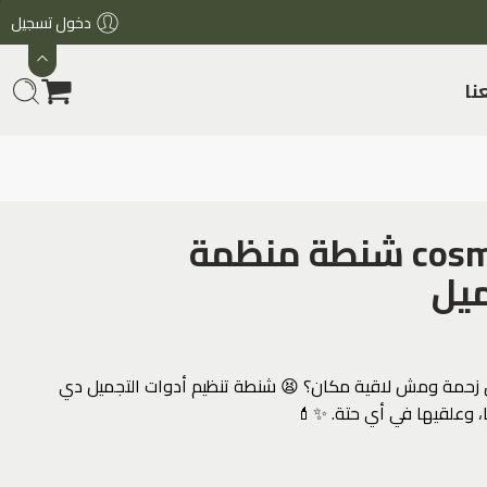
دخول تسجيل
تو
cosmetic travel bag شنطة منظمة
مس
الميكب وأدواتك الشخصية عاملين زحمة ومش لاقية مكان؟ 
هتروق الدنيا! لمّي حاجتك،