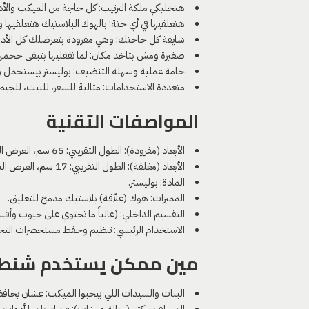
هتخليكي ملكة الترتيب: كل حاجة من الميكب وال
هتعلقيها في أي حتة: بالهوك البلاستيك هتعلقيها
شايفة كل حاجتك: وهي مفرودة بتعرضلك كل الأدوات
صغيرة ومش بتاخد مكان: لما تقفليها بتبقى حجمها
خامة عملية وسهلة التنضيف: بوليستر بيستحمل 
متعددة الاستخدامات: مثالية للسفر، للبيت، للجيم
المواصفات التقنية
الأبعاد (مفرودة): الطول التقريبي: 65 سم، العرض التقريبي: 26 سم.
الأبعاد (مغلقة): الطول التقريبي: 17 سم، العرض التقريبي: 28 سم.
المادة: بوليستر.
المميزات: هوك (علاّقة) بلاستيك مدمج للتعليق.
التقسيم الداخلي: (غالباً ما تحتوي على جيوب وأقس
الاستخدام الرئيسي: تنظيم وحفظ مستحضرات التجميل
مين ممكن يستخدم شنطة 
البنات والسيدات اللي بيحبوا الميكب: عشان يحاف
المسافرين كتير (رجالة وستات): عشان يلموا أدوا