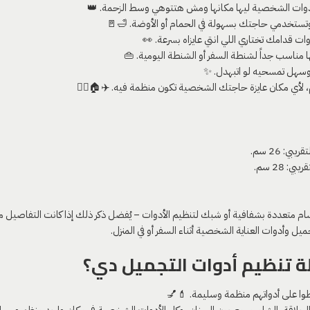
أدوات الشخصية ليها مكانها ومش هتتوهي وسط الزحمة. 👑
 وتستخدمي حاجتك بسهولة في الحمام أو الأوضة. 🛁🚪
 قدامك تختاري اللي انتي عايزاه بسرعة. 👀
 مناسب جداً لشنطة السفر أو الشنطة اليومية. 👜
وسهل تمسحيه لو اتبهدل. ✨
، لأي مكان عايزة حاجتك الشخصية تكون منظمة فيه. ✈️🏠🏋️‍♀️
ام متعددة بشفافية أو شبك لتنظيم الأدوات – يُفضل ذكر ذلك إذا كانت التفاصيل متوف
 وأدوات العناية الشخصية أثناء السفر أو في المنزل.
تنظيم أدوات التجميل دي؟
ظوا على أدواتهم منظمة وسليمة. 💄💅
ت الحلاقة، الشامبو، معجون السنان، وكل الأدوات الشخصية في مكان واحد منظم وسهل