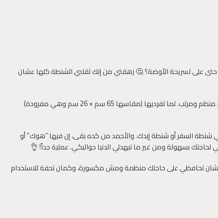
أو حتى على تسريحة الأوضة؟ 🤔 زهقتي من إنك تقلبي الشنطة كلها عشان
دي هي المنقذ بتاعك! 😉 الشنطة دي معمولة عشان تجمع كل حاجتك الشخصية في مكان واحد منظم ومرتب. لما تفرديها (مقاسها 65 سم × 26 سم وهي مفرودة)
 28 سم وهي مقفولة) مش هتاخد أي مساحة في شنطة السفر أو شنطة إيدك. والأجمد من كده بقى، إن فيها “هوك” أو
لحاجتك بسهولة ومن غير ما تبهدلي الدنيا حواليكي. عملية جداً! 👌
لسفر عشان تحافظي على حاجتك منظمة ومش مكسورة، وكمان تحفة للاستخدام