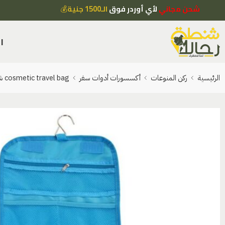
شحن مجاني
لأي أوردر فوق
الـ1500 جنية
💰
ا
الرئيسية
ركن المنوعات
أكسسورات أدوات سفر
cosmetic travel bag شنطة منظمة مستحضرات تجميل