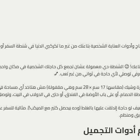
ج وأدوات العناية الشخصية بتاعتك من غير ما تكركبي الدنيا في شنطة السفر 
في توصلي لأي حاجة في ثواني من غير تعب. 💅
ولما تخلصي، لِمّيها واقفليها وهتبقى شنطة صغيرة وشيك (مقاسها 17 سم ×
 الحمام، أو على باب الأوضة في الفندق، أو حتى في الدولاب في البيت، وتوصلي 
نضيف لو حاجة إتدلقت عليها بالغلط (وده بيحصل كتير مع الميكب!). مثالية ل
ايق ومنظم.
أدوات التجميل