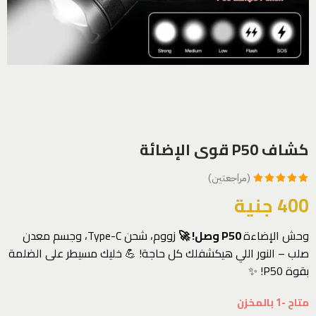
كشاف P50 قوى الإضائة
(مراجعتين)
2
تم التقييم بـ
400
جنية
5.00
من 5
بناءً على تقييم
وحش الإضاءة
P50 وصل! 🚀
زووم، شحن Type-C، وجسم معدن
من العملاء
صلب – النور اللي هيكشفلك كل حاجة! 💪 خليك مسيطر على الضلمة
بقوة P50! ✨
متاح -1 بالمخزن