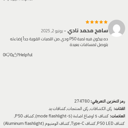
سامح محمد نادي
تم التقييم
5
–
يونيو 2, 2025
من 5
ده بيكون فيه لمبة P50 ودي من اللمبات القوية جداً إضاءته
بتوصل لمسافات بعيدة
0
0
Helpful?
رمز التخزين التعريفي:
274780
الفئات:
ركن الكشافات
,
ركن المنتجات
,
كشافات يد
العلامات:
كشاف 5 اوضاع اضاءة (5-mode flashlight)
,
كشاف P50
,
كشاف P50 LED
,
كشاف Type-C
,
كشاف الومنيوم (Aluminum flashlight)