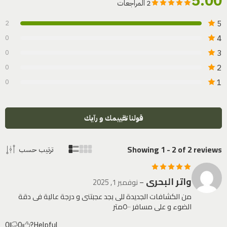
5.00
2 المراجعات
5
2
4
0
3
0
2
0
1
0
قولنا تقييمك و رآيك
Showing 1 - 2 of 2 reviews
ترتيب حسب
واتر البحرى
تم التقييم
5
–
نوفمبر 1, 2025
من 5
من الكشافات الجديدة للى بجد عجبتنى و درجة عالية فى دقة
الضوء و على مسافر ٥٠٠متر
0
0
Helpful?