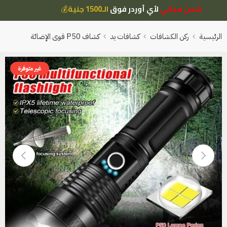
شحن مجاني
لأي أوردر فوق
الـ1500 جنية
💰
الرئيسية
ركن الكشافات
كشافات يد
كشاف P50 قوى الإضائة
غير متوفرة