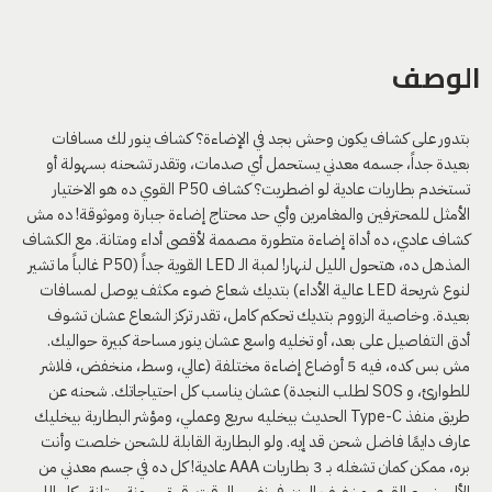
الوصف
بتدور على كشاف يكون وحش بجد في الإضاءة؟ كشاف ينور لك مسافات
بعيدة جداً، جسمه معدني يستحمل أي صدمات، وتقدر تشحنه بسهولة أو
تستخدم بطاريات عادية لو اضطريت؟ كشاف P50 القوي ده هو الاختيار
الأمثل للمحترفين والمغامرين وأي حد محتاج إضاءة جبارة وموثوقة! ده مش
كشاف عادي، ده أداة إضاءة متطورة مصممة لأقصى أداء ومتانة. مع الكشاف
المذهل ده، هتحول الليل لنهار! لمبة الـ LED القوية جداً (P50 غالباً ما تشير
لنوع شريحة LED عالية الأداء) بتديك شعاع ضوء مكثف يوصل لمسافات
بعيدة. وخاصية الزووم بتديك تحكم كامل، تقدر تركز الشعاع عشان تشوف
أدق التفاصيل على بعد، أو تخليه واسع عشان ينور مساحة كبيرة حواليك.
مش بس كده، فيه 5 أوضاع إضاءة مختلفة (عالي، وسط، منخفض، فلاشر
للطوارئ، و SOS لطلب النجدة) عشان يناسب كل احتياجاتك. شحنه عن
طريق منفذ Type-C الحديث بيخليه سريع وعملي، ومؤشر البطارية بيخليك
عارف دايمًا فاضل شحن قد إيه. ولو البطارية القابلة للشحن خلصت وأنت
بره، ممكن كمان تشغله بـ 3 بطاريات AAA عادية! كل ده في جسم معدني من
الألومنيوم القوي وخفيف الوزن في نفس الوقت. قوة، مرونة، متانة.. كل اللي