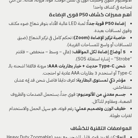
تحتاجه في كشاف واحد!
أهم مميزات كشاف P50 قوى الإضاءة
إضاءة P50 قوية جداً:
لمبة LED عالية الأداء بتوفر شعاع ضوء مكثف
وقوي لمسافات بعيدة.
خاصية تركيز الإضاءة (Zoom):
تحكم كامل في تركيز الشعاع (ضيق
للمسافات أو واسع للمساحات القريبة).
5 أوضاع إضاءة لكل المواقف:
(عالي – وسط – منخفض – فلاشر
“Strobe” – إشارة استغاثة SOS).
شحن Type-C حديث + خيار بطاريات AAA:
مرونة فائقة! اشحنه بالـ
Type-C أو استخدم 3 بطاريات AAA عادية لو احتجت.
مؤشر ذكي لمستوى البطارية:
اعرف دايمًا فاضل شحن قد إيه عشان
متتفاجئش.
جسم معدني من الألومنيوم:
قوي جداً، يستحمل الصدمات والظروف
الصعبة، ومقاوم للتآكل.
خفيف الوزن وتصميم عملي:
رغم قوته، هو سهل الحمل والاستخدام
لفترات طويلة.
المواصفات التقنية للكشاف
النوع:
كشاف يد قوي قابل للشحن مع زووم (Heavy Duty Zoomable