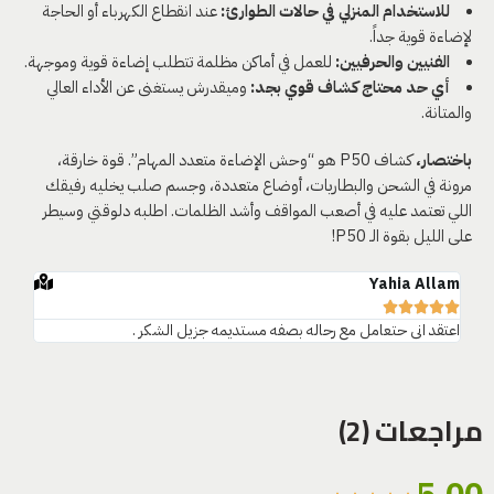
للاستخدام المنزلي في حالات الطوارئ:
عند انقطاع الكهرباء أو الحاجة
لإضاءة قوية جداً.
الفنيين والحرفيين:
للعمل في أماكن مظلمة تتطلب إضاءة قوية وموجهة.
أي حد محتاج كشاف قوي بجد:
وميقدرش يستغنى عن الأداء العالي
والمتانة.
باختصار،
كشاف P50 هو “وحش الإضاءة متعدد المهام”. قوة خارقة،
مرونة في الشحن والبطاريات، أوضاع متعددة، وجسم صلب يخليه رفيقك
اللي تعتمد عليه في أصعب المواقف وأشد الظلمات. اطلبه دلوقتي وسيطر
على الليل بقوة الـ P50!
mahy
Yahia Allam








اعتقد انى حتعامل مع رحاله بصفه مستديمه جزيل الشكر .
مراجعات (2)