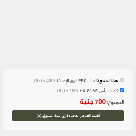
(
400
جنية
)
هذا المنتج:
كشاف P50 قوى الإضائة
(
300
جنية
)
كشاف رأس HX-816S
700
جنية
المجموع:
أضف العناصر المحددة إلى سلة التسوق (2)