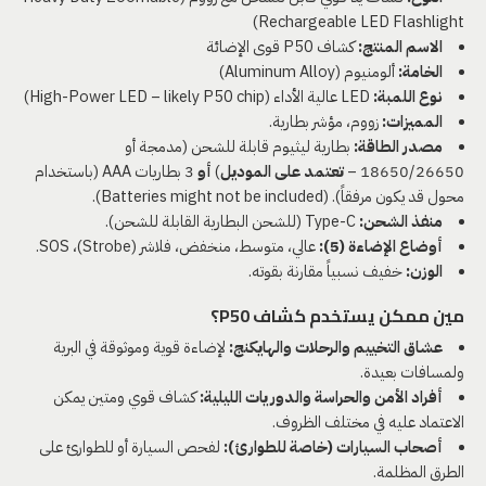
Rechargeable LED Flashlight)
الاسم المنتج:
كشاف P50 قوى الإضائة
الخامة:
ألومنيوم (Aluminum Alloy)
نوع اللمبة:
LED عالية الأداء (High-Power LED – likely P50 chip)
المميزات:
زووم، مؤشر بطارية.
مصدر الطاقة:
بطارية ليثيوم قابلة للشحن (مدمجة أو
18650/26650 –
تعتمد على الموديل
)
أو
3 بطاريات AAA (باستخدام
محول قد يكون مرفقاً). (Batteries might not be included).
منفذ الشحن:
Type-C (للشحن البطارية القابلة للشحن).
أوضاع الإضاءة (5):
عالي، متوسط، منخفض، فلاشر (Strobe)، SOS.
الوزن:
خفيف نسبياً مقارنة بقوته.
مين ممكن يستخدم كشاف P50؟
عشاق التخييم والرحلات والهايكنج:
لإضاءة قوية وموثوقة في البرية
ولمسافات بعيدة.
أفراد الأمن والحراسة والدوريات الليلية:
كشاف قوي ومتين يمكن
الاعتماد عليه في مختلف الظروف.
أصحاب السيارات (خاصة للطوارئ):
لفحص السيارة أو للطوارئ على
الطرق المظلمة.