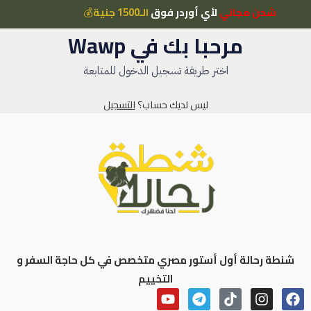
شحن مجاني
لأي أوردر فوق
الـ1500 جنية
💰
مرحبا بك في Wawp
اختر طريقة تسجيل الدخول للمتابعة
ليس لديك حساب؟
التسجيل
شنطة رحالة أول أستور مصري متخصص في كل حاجة السفر و
التخييم