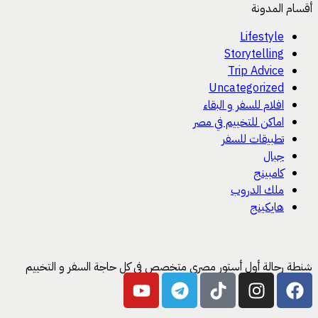
أقسام المدونة
Lifestyle
Storytelling
Trip Advice
Uncategorized
افلام للسفر و البقاء
اماكن للتخييم في مصر
تطبيقات للسفر
جبال
كامبينج
ملك الدروب
هايكينج
شنطة رحالة أول أستور مصري متخصص في كل حاجة السفر و التخييم