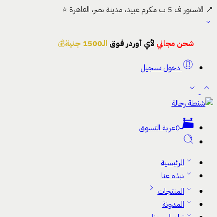
📍 الاستور ف 5 ب مكرم عبيد، مدينة نصر، القاهرة ⭐
شحن مجاني
لأي أوردر فوق
الـ1500 جنية
💰
دخول تسجيل
0
عربة التسوق
الرئيسية
نبذه عنا
المنتجات
المدونة