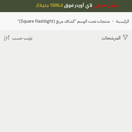
شحن مجاني
لأي أوردر فوق
الـ1500 جنية
💰
الرئيسية
منتجات تحت الوسم “كشاف مربع (Square flashlight)”
المرشحات
ترتيب حسب