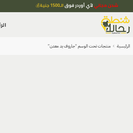
شحن مجاني
لأي أوردر فوق
الـ1500 جنية
💰
الر
الرئيسية
منتجات تحت الوسم “جاروف يد معدن”
المرشحات
الأقسام
ركن التخييم
ركن الهايكينج
ركن مطبخ التخييم
ركن الكشافات