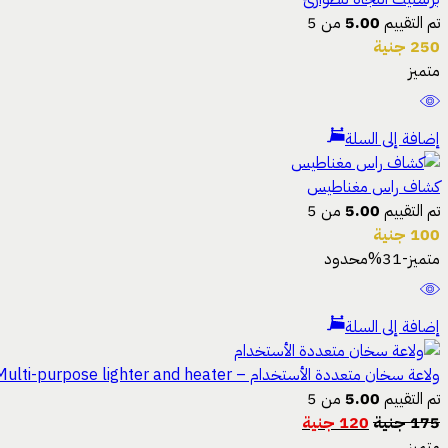
تم التقييم
5.00
من 5
250
جنية
متميز
إضافة إلى السلة
كشاف راس مغناطيس
تم التقييم
5.00
من 5
100
جنية
متميز
-31%
محدود
إضافة إلى السلة
ولاعة سخان متعددة الأستخدام – Multi-purpose lighter and heater
تم التقييم
5.00
من 5
175
جنية
120
جنية
متميز