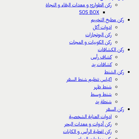
ركن الطوارئ و معدات البقاء و النجاة
SOS BOX
ركن مطبخ التخييم
ادوات أكل
ركن البوتجازات
ركن الكوبيات و المجات
ركن الكشافات
كشاف رأس
كشافات يد
ركن الشنط
اكياس تنظيم شنط السفر
شنط ظهر
شنط وسط
شنطة يد
ركن السفر
ادوات العناية الشخصية
ركن أدوات و معدات البحر
ركن اغطية الرأس و الكابات