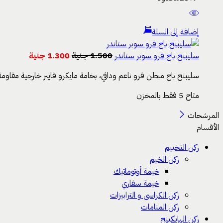
إضافة إلى السلة
سليبنج باج فرو سوبر ستاندر
1.500
جنية
1.300
جنية
سليبنج باج مبطن فرو ناعم ودافي، بخامة مايكرو فايبر خارجية مقاومة 
متاح 5 فقط بالمخزن
المرشحات
الأقسام
ركن التخييم
ركن الخيم
خيمة أوتوماتيك
خيمة سفاري
ركن الكراسى و الترابيزات
ركن المنامات
ركن الهايكينج