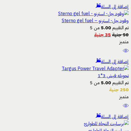
إضافة إلى السلة
وقود جل- استرنو – Sterno gel fuel
تم التقييم
5.00
من 5
50
جنية
35
جنية
متميز
إضافة إلى السلة
تحويله فيش 3*1
تم التقييم
5.00
من 5
250
جنية
متميز
إضافة إلى السلة
برسليت النجاة للطوارئ