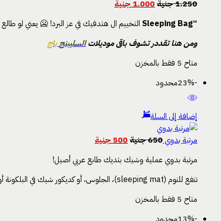
1.250
جنية
1.000
جنية
“Sleeping Bag
التخييم ال هتدفيك في عز البرد! 🥶 يعني لو ط
ومن هنا تقددر تشوف باقى موديلات
السليبنج
باج
متاح 5 فقط بالمخزن
-23%
محدود
إضافة إلى السلة
مرتبة بدوي
650
جنية
500
جنية
مرتبة بدوي عملية وشيك بتديك طابع عربي أصيل!
تنفع للنوم (sleeping mat)، الجلوس، أو كديكور شيك في البلكونة أو الرحلات أو حتى أرضية للخيمة — خفيفة وسهلة الطي علشان تاخدها معاك في أي مكان 🌵
متاح 5 فقط بالمخزن
-13%
محدود