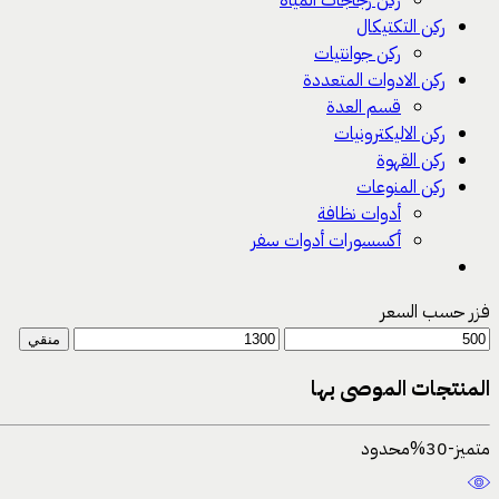
ركن زجاجات المياه
ركن التكتيكال
ركن جوانتيات
ركن الادوات المتعددة
قسم العدة
ركن الاليكترونيات
ركن القهوة
ركن المنوعات
أدوات نظافة
أكسسورات أدوات سفر
فزر حسب السعر
منقي
المنتجات الموصى بها
متميز
-30%
محدود