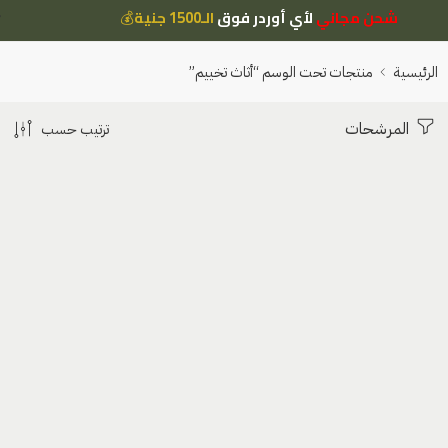
شحن مجاني
لأي أوردر فوق
الـ1500 جنية
💰
الرئيسية
منتجات تحت الوسم “أثاث تخييم”
المرشحات
ترتيب حسب